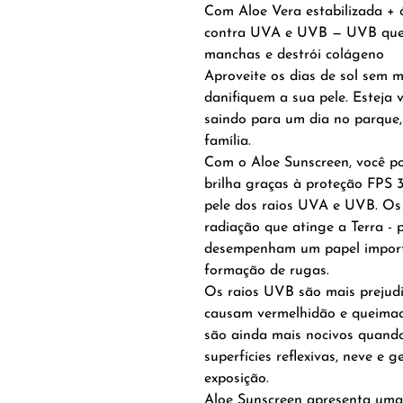
Com Aloe Vera estabilizada + 
contra UVA e UVB — UVB que 
manchas e destrói colágeno
Aproveite os dias de sol sem m
danifiquem a sua pele. Esteja
saindo para um dia no parque,
família.
Com o Aloe Sunscreen, você po
brilha graças à proteção FPS 
pele dos raios UVA e UVB. Os
radiação que atinge a Terra -
desempenham um papel import
formação de rugas.
Os raios UVB são mais prejudi
causam vermelhidão e queimadu
são ainda mais nocivos quando
superfícies reflexivas, neve e
exposição.
Aloe Sunscreen apresenta uma 