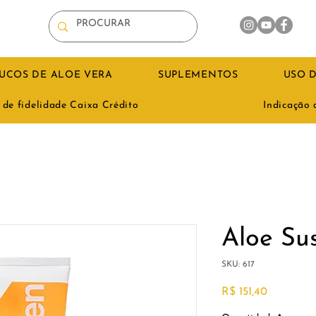
UCOS DE ALOE VERA
SUPLEMENTOS
USO D
de fidelidade Caixa Crédito
Indicação
Aloe Su
SKU: 617
Preço
R$ 151,40