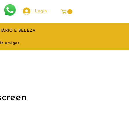
Login
IÁRIO E BELEZA
 de amigos
screen