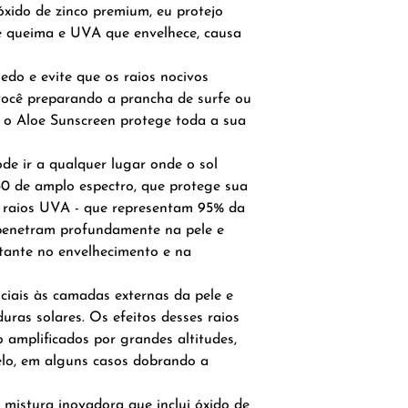
óxido de zinco premium, eu protejo
queima e UVA que envelhece, causa
edo e evite que os raios nocivos
 você preparando a prancha de surfe ou
 o Aloe Sunscreen protege toda a sua
de ir a qualquer lugar onde o sol
30 de amplo espectro, que protege sua
 raios UVA - que representam 95% da
 penetram profundamente na pele e
ante no envelhecimento e na
ciais às camadas externas da pele e
ras solares. Os efeitos desses raios
 amplificados por grandes altitudes,
 gelo, em alguns casos dobrando a
mistura inovadora que inclui óxido de